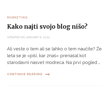
MARKETING
Kako najti svojo blog nišo?
UPDATED ON
JANUARY 6, 2022
Ali veste o tem ali se lahko o tem naučite? Že
leta se je »piši, kar znaš« prenašal kot
starodavni nasvet modreca. Na prvi pogled …
CONTINUE READING