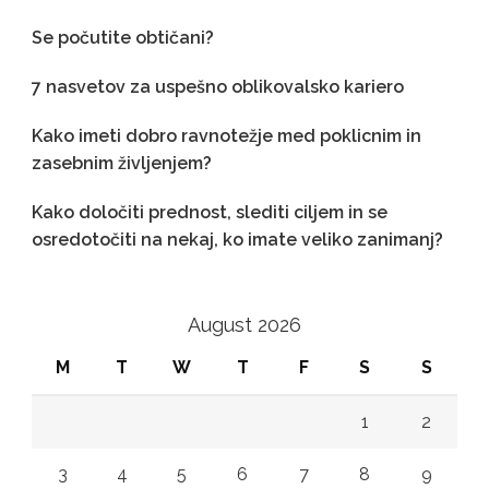
Se počutite obtičani?
7 nasvetov za uspešno oblikovalsko kariero
Kako imeti dobro ravnotežje med poklicnim in
zasebnim življenjem?
Kako določiti prednost, slediti ciljem in se
osredotočiti na nekaj, ko imate veliko zanimanj?
August 2026
M
T
W
T
F
S
S
1
2
3
4
5
6
7
8
9