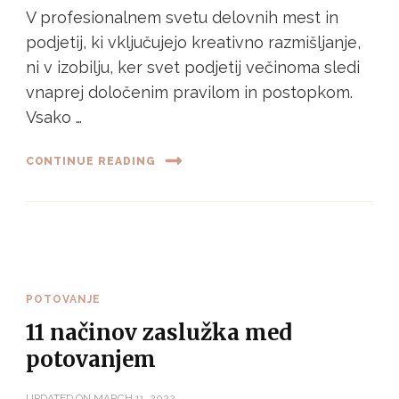
V profesionalnem svetu delovnih mest in
podjetij, ki vključujejo kreativno razmišljanje,
ni v izobilju, ker svet podjetij večinoma sledi
vnaprej določenim pravilom in postopkom.
Vsako …
CONTINUE READING
POTOVANJE
11 načinov zaslužka med
potovanjem
UPDATED ON
MARCH 11, 2022