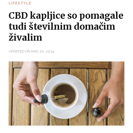
LIFESTYLE
CBD kapljice so pomagale
tudi številnim domačim
živalim
UPDATED ON
MAY 20, 2024