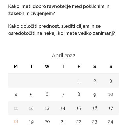
Kako imeti dobro ravnotežje med poklicnim in
zasebnim življenjem?
Kako določiti prednost, slediti ciljem in se
osredotočiti na nekaj, ko imate veliko zanimanj?
April 2022
M
T
W
T
F
S
S
1
2
3
4
5
6
7
8
9
10
11
12
13
14
15
16
17
18
19
20
21
22
23
24