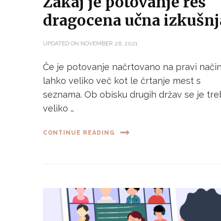
Zakaj je potovanje res
dragocena učna izkušnj
UPDATED ON
NOVEMBER 26, 2021
Če je potovanje načrtovano na pravi način
lahko veliko več kot le črtanje mest s
seznama. Ob obisku drugih držav se je tr
veliko …
CONTINUE READING