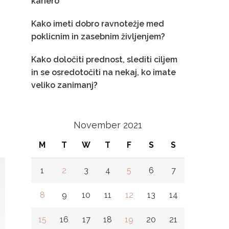
kariero
Kako imeti dobro ravnotežje med
poklicnim in zasebnim življenjem?
Kako določiti prednost, slediti ciljem
in se osredotočiti na nekaj, ko imate
veliko zanimanj?
November 2021
M
T
W
T
F
S
S
1
2
3
4
5
6
7
8
9
10
11
12
13
14
15
16
17
18
19
20
21