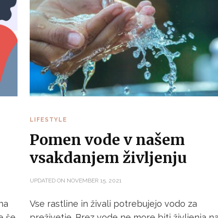
LIFESTYLE
Pomen vode v našem
vsakdanjem življenju
UPDATED ON
NOVEMBER 15, 2021
šna
Vse rastline in živali potrebujejo vodo za
e še
preživetje. Brez vode ne more biti življenja n