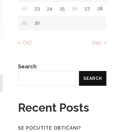
22
23
24
25
26
27
28
29
30
« Oct
Dec »
Search
SEARCH
Recent Posts
SE POČUTITE OBTIČANI?