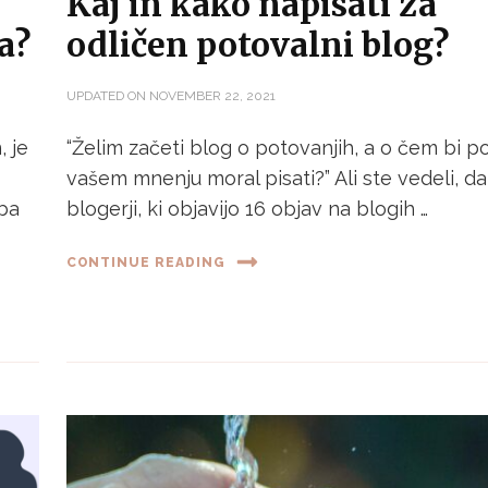
Kaj in kako napisati za
a?
odličen potovalni blog?
UPDATED ON
NOVEMBER 22, 2021
, je
“Želim začeti blog o potovanjih, a o čem bi p
vašem mnenju moral pisati?” Ali ste vedeli, da
eba
blogerji, ki objavijo 16 objav na blogih …
CONTINUE READING