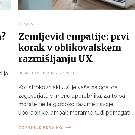
DIZAJN
n?
Zemljevid empatije: prvi
korak v oblikovalskem
razmišljanju UX
i jo
UPDATED ON
NOVEMBER 8, 2021
Kot strokovnjaki UX, je vaša naloga, da
zagovarjate v imenu uporabnika. Za to pa
morate ne le globoko razumeti svoje
uporabnike, ampak moramte tudi pomagati …
CONTINUE READING