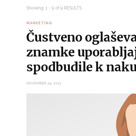
Showing: 1 - 9 of 9 RESULTS
MARKETING
Čustveno oglaševa
znamke uporabljajo
spodbudile k nak
NOVEMBER 29, 2021