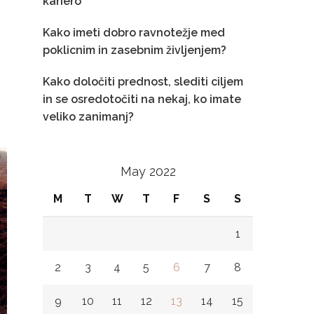
kariero
Kako imeti dobro ravnotežje med
poklicnim in zasebnim življenjem?
Kako določiti prednost, slediti ciljem
in se osredotočiti na nekaj, ko imate
veliko zanimanj?
May 2022
M
T
W
T
F
S
S
1
2
3
4
5
6
7
8
9
10
11
12
13
14
15