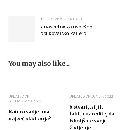
PREVIOUS ARTICLE
7 nasvetov za uspešno
oblikovalsko kariero
You may also like...
UPDATED ON
UPDATED ON
JUNE 3, 2022
DECEMBER 28, 2021
6 stvari, ki jih
Katero sadje ima
lahko naredite, da
največ sladkorja?
izboljšate svoje
življenje