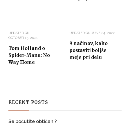
UPDATED ON
UPDATED ON
JUNE 24, 2022
OCTOBER 15, 2021
9 načinov, kako
Tom Holland o
postaviti boljše
Spider-Manu: No
meje pri delu
Way Home
RECENT POSTS
Se počutite obtičani?