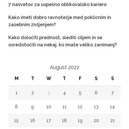
7 nasvetov za uspešno oblikovalsko kariero
Kako imeti dobro ravnotežje med poklicnim in
zasebnim življenjem?
Kako določiti prednost, slediti ciljem in se
osredotočiti na nekaj, ko imate veliko zanimanj?
August 2022
M
T
W
T
F
S
S
1
2
3
4
5
6
7
8
9
10
11
12
13
14
15
16
17
18
19
20
21