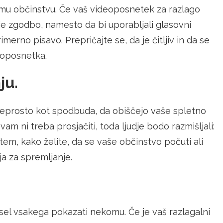
mu občinstvu. Če vaš videoposnetek za razlago
je zgodbo, namesto da bi uporabljali glasovni
merno pisavo. Prepričajte se, da je čitljiv in da se
eoposnetka.
ju.
 preprosto kot spodbuda, da obiščejo vaše spletno
vam ni treba prosjačiti, toda ljudje bodo razmišljali:
 tem, kako želite, da se vaše občinstvo počuti ali
ja za spremljanje.
isel vsakega pokazati nekomu. Če je vaš razlagalni