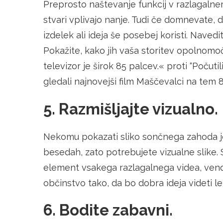
Preprosto naštevanje funkcij v razlagalnem
stvari vplivajo nanje. Tudi če domnevate, 
izdelek ali ideja še posebej koristi. Navedi
Pokažite, kako jih vaša storitev opolnomoči. 
televizor je širok 85 palcev.« proti “Počuti
gledali najnovejši film Maščevalci na tem 
5. Razmišljajte vizualno.
Nekomu pokazati sliko sončnega zahoda je
besedah, zato potrebujete vizualne slike
element vsakega razlagalnega videa, venda
občinstvo tako, da bo dobra ideja videti le
6. Bodite zabavni.