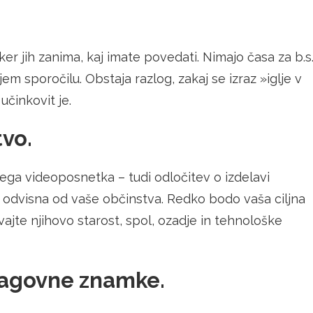
er jih zanima, kaj imate povedati. Nimajo časa za b.s.
em sporočilu. Obstaja razlog, zakaj se izraz »iglje v
učinkovit je.
tvo.
ega videoposnetka – tudi odločitev o izdelavi
 odvisna od vaše občinstva. Redko bodo vaša ciljna
evajte njihovo starost, spol, ozadje in tehnološke
blagovne znamke.