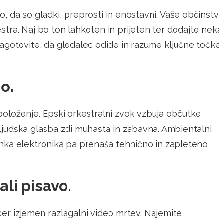
, da so gladki, preprosti in enostavni. Vaše občinst
stra. Naj bo ton lahkoten in prijeten ter dodajte nek
zagotovite, da gledalec odide in razume ključne točk
o.
položenje. Epski orkestralni zvok vzbuja občutke
judska glasba zdi muhasta in zabavna. Ambientalni
ahka elektronika pa prenaša tehnično in zapleteno
ali pisavo.
icer izjemen razlagalni video mrtev. Najemite