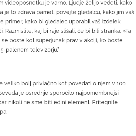
 videoposnetku je varno. Ljudje želijo vedeti, kako
da je to zdrava pamet, povejte gledalcu, kako jim vaš
te primer, kako bi gledalec uporabil vaš izdelek.
Razmislite, kaj bi raje slišali, če bi bili stranka: »Ta
li se boste kot superjunak prav v akciji, ko boste
85-palčnem televizorju.”
 veliko bolj privlačno kot povedati o njem v 100
. Seveda je osrednje sporočilo najpomembnejši
r nikoli ne sme biti edini element. Pritegnite
pa.