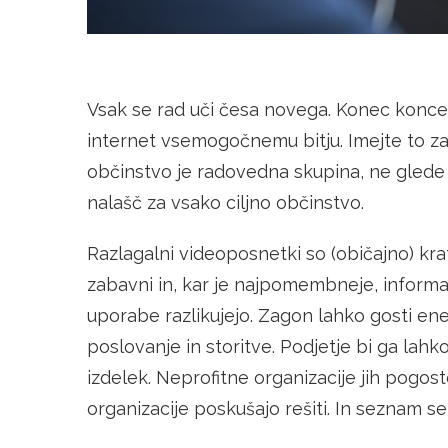
Vsak se rad uči česa novega. Konec koncev, 
internet vsemogočnemu bitju. Imejte to zan
občinstvo je radovedna skupina, ne glede 
nalašč za vsako ciljno občinstvo.
Razlagalni videoposnetki so (običajno) krat
zabavni in, kar je najpomembneje, informati
uporabe razlikujejo. Zagon lahko gosti en
poslovanje in storitve. Podjetje bi ga lah
izdelek. Neprofitne organizacije jih pogosto
organizacije poskušajo rešiti. In seznam se