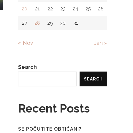
20
21
22
23
24
25
26
27
28
29
30
31
« Nov
Jan »
Search
SEARCH
Recent Posts
SE POČUTITE OBTIČANI?