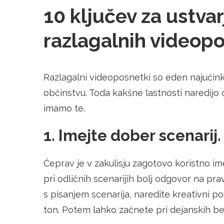
10 ključev za ustvar
razlagalnih videop
Razlagalni videoposnetki so eden najučinko
občinstvu. Toda kakšne lastnosti naredijo o
imamo te.
1. Imejte dober scenarij.
Čeprav je v zakulisju zagotovo koristno imet
pri odličnih scenarijih bolj odgovor na p
s pisanjem scenarija, naredite kreativni po
ton. Potem lahko začnete pri dejanskih b