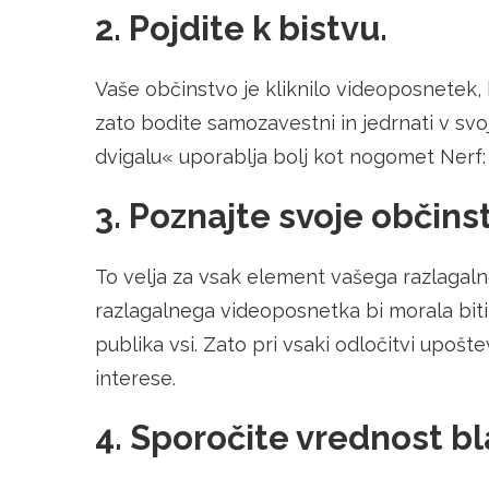
2. Pojdite k bistvu.
Vaše občinstvo je kliknilo videoposnetek, k
zato bodite samozavestni in jedrnati v svoj
dvigalu« uporablja bolj kot nogomet Nerf: 
3. Poznajte svoje občins
To velja za vsak element vašega razlagaln
razlagalnega videoposnetka bi morala biti
publika vsi. Zato pri vsaki odločitvi upošt
interese.
4. Sporočite vrednost 