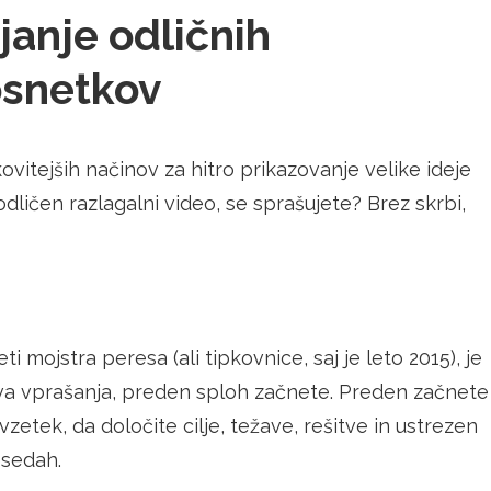
janje odličnih
osnetkov
vitejših načinov za hitro prikazovanje velike ideje
dličen razlagalni video, se sprašujete? Brez skrbi,
i mojstra peresa (ali tipkovnice, saj je leto 2015), je
rava vprašanja, preden sploh začnete. Preden začnete
vzetek, da določite cilje, težave, rešitve in ustrezen
esedah.