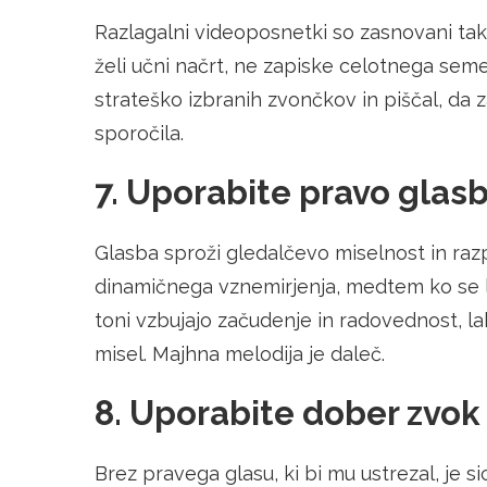
Razlagalni videoposnetki so zasnovani tako
želi učni načrt, ne zapiske celotnega seme
strateško izbranih zvončkov in piščal, da 
sporočila.
7. Uporabite pravo glasb
Glasba sproži gledalčevo miselnost in raz
dinamičnega vznemirjenja, medtem ko se l
toni vzbujajo začudenje in radovednost, l
misel. Majhna melodija je daleč.
8. Uporabite dober zvok 
Brez pravega glasu, ki bi mu ustrezal, je s