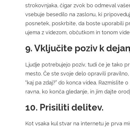
strokovnjaka, čigar zvok bo odmeval vaše
vsebuje besedilo na zaslonu, ki pripovedu
posnetek, poskrbite, da boste uporabili pri
ujema z videzom, občutkom in tonom vid
9. Vključite poziv k dejan
Ljudje potrebujejo poziv, tudi če je tako
mesto. Če ste svoje delo opravili pravilno, 
“kaj pa zdaj?” do konca videa. Razmislite o
ravna, ko konča gledanje, in jim dajte orod
10. Prisiliti delitev.
Kot vsaka kul stvar na internetu je prva m