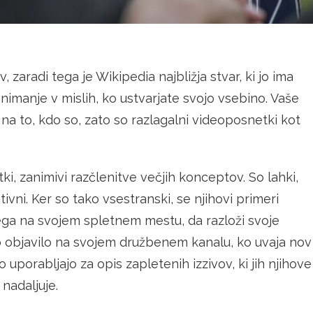
zaradi tega je Wikipedia najbližja stvar, ki jo ima
imanje v mislih, ko ustvarjate svojo vsebino. Vaše
na to, kdo so, zato so razlagalni videoposnetki kot
ki, zanimivi razčlenitve večjih konceptov. So lahki,
vni. Ker so tako vsestranski, se njihovi primeri
ega na svojem spletnem mestu, da razloži svoje
ko objavilo na svojem družbenem kanalu, ko uvaja nov
 uporabljajo za opis zapletenih izzivov, ki jih njihove
 nadaljuje.