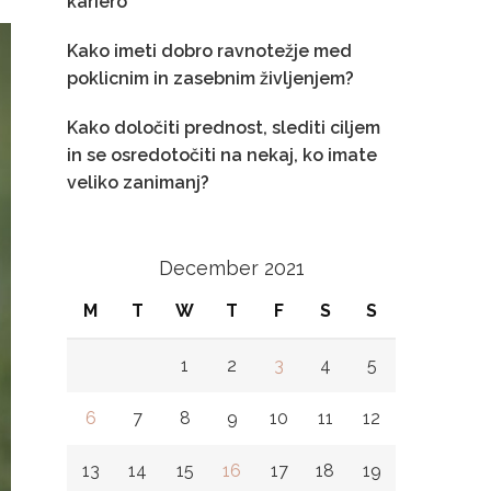
kariero
Kako imeti dobro ravnotežje med
poklicnim in zasebnim življenjem?
Kako določiti prednost, slediti ciljem
in se osredotočiti na nekaj, ko imate
veliko zanimanj?
December 2021
M
T
W
T
F
S
S
1
2
3
4
5
6
7
8
9
10
11
12
13
14
15
16
17
18
19